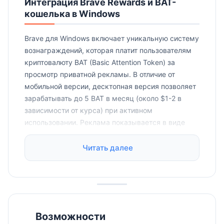
Интеграция Brave Rewards и BAT-
кошелька в Windows
Brave для Windows включает уникальную систему
вознаграждений, которая платит пользователям
криптовалюту BAT (Basic Attention Token) за
просмотр приватной рекламы. В отличие от
мобильной версии, десктопная версия позволяет
зарабатывать до 5 BAT в месяц (около $1-2 в
зависимости от курса) при активном
использовании. Реклама показывается в виде
системных уведомлений Windows и не прерывает
просмотр сайтов.
Читать далее
Встроенный криптокошелек синхронизируется
между всеми устройствами через Brave Sync
Chain — зашифрованную цепочку, которая не
требует создания аккаунта. Для синхронизации
между Windows-ПК и ноутбуком достаточно
Возможности