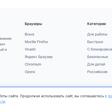
Браузеры
Категории
Brave
Для работы
авнения
Mozilla Firefox
Быстрые
ных
Vivaldi
С блокировко
ый и
Яндекс Браузер
Безопасные
Chromium
Для детей
Opera
Российские
оты сайта. Продолжая использовать сайт, вы соглашаетесь с
по
ены.
Контакты
•
Политика конфиденциальности
•
Условия 
сти
.