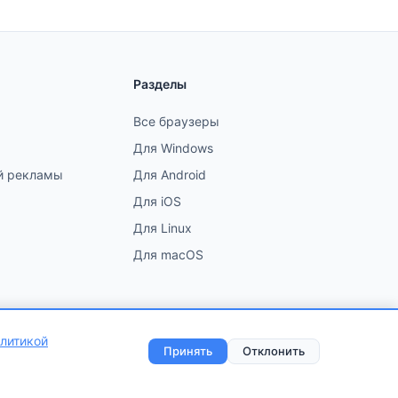
Разделы
Все браузеры
Для Windows
й рекламы
Для Android
Для iOS
Для Linux
Для macOS
литикой
использования
•
Отказ от ответственности
•
Карта сайта
Принять
Отклонить