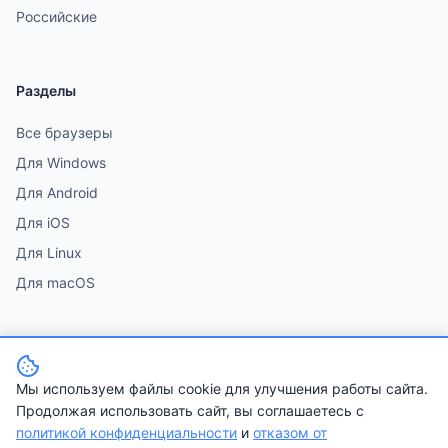
Российские
Разделы
Все браузеры
Для Windows
Для Android
Для iOS
Для Linux
Для macOS
Мы используем файлы cookie для улучшения работы сайта.
© 2026 Лучшие браузеры 2026. Все права защищены.
Продолжая использовать сайт, вы соглашаетесь с
Контакты
•
Политика конфиденциальности
•
Условия использования
•
политикой конфиденциальности
и
отказом от
Отказ от ответственности
•
Карта сайта