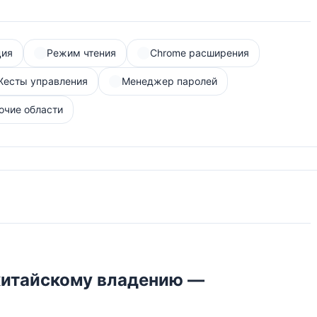
ция
Режим чтения
Chrome расширения
Жесты управления
Менеджер паролей
очие области
китайскому владению —