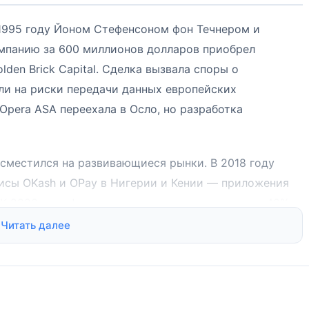
 1995 году Йоном Стефенсоном фон Течнером и
омпанию за 600 миллионов долларов приобрел
lden Brick Capital. Сделка вызвала споры о
ли на риски передачи данных европейских
Opera ASA переехала в Осло, но разработка
сместился на развивающиеся рынки. В 2018 году
исы OKash и OPay в Нигерии и Кении — приложения
 К 2020 году финтех-направление приносило до 40%
опа стал лишь частью экосистемы, включающей
Читать далее
вые сервисы.
. Обновления выходят каждые 4-6 недель вместо
дикция вызывает вопросы у корпоративных клиентов: