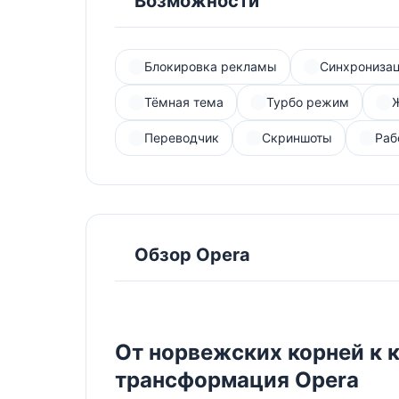
Возможности
Блокировка рекламы
Синхрониза
Тёмная тема
Турбо режим
Переводчик
Скриншоты
Раб
Обзор Opera
От норвежских корней к 
трансформация Opera