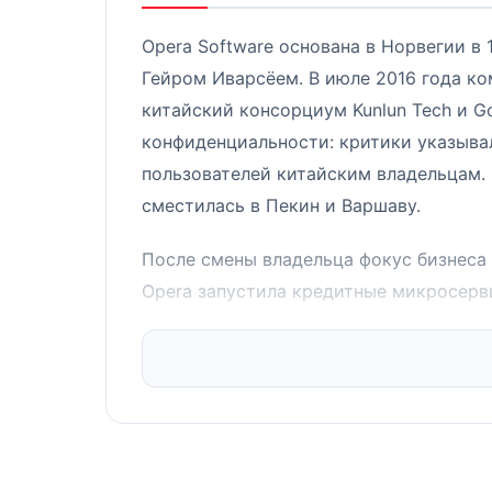
Opera Software основана в Норвегии в
Гейром Иварсёем. В июле 2016 года к
китайский консорциум Kunlun Tech и Go
конфиденциальности: критики указыва
пользователей китайским владельцам. 
сместилась в Пекин и Варшаву.
После смены владельца фокус бизнеса 
Opera запустила кредитные микросерв
для мгновенных займов через браузер.
выручки компании. Браузер для дескт
платежи, новостные агрегаторы и игро
Смена владельца ускорила разработку
прежних 8-10. Однако китайская юрис