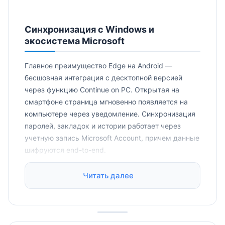
Синхронизация с Windows и
экосистема Microsoft
Главное преимущество Edge на Android —
бесшовная интеграция с десктопной версией
через функцию Continue on PC. Открытая на
смартфоне страница мгновенно появляется на
компьютере через уведомление. Синхронизация
паролей, закладок и истории работает через
учетную запись Microsoft Account, причем данные
шифруются end-to-end.
Особенно полезна интеграция с Microsoft 365:
Читать далее
можно открывать документы из OneDrive прямо в
браузере, а Collections (коллекции ссылок и
заметок) синхронизируются между всеми
устройствами. Отложенные на ПК статьи