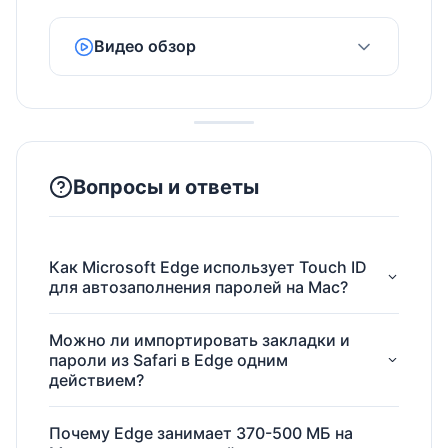
прозрачность. В System Settings → Privacy &
Security вы всегда можете отозвать разрешения
Видео обзор
для Edge, и браузер немедленно прекратит
доступ к защищённым ресурсам. Это отличает
Edge от некоторых других Chromium-браузеров,
которые используют собственные системы
управления разрешениями.
Вопросы и ответы
Как Microsoft Edge использует Touch ID
для автозаполнения паролей на Mac?
Можно ли импортировать закладки и
пароли из Safari в Edge одним
действием?
Почему Edge занимает 370-500 МБ на