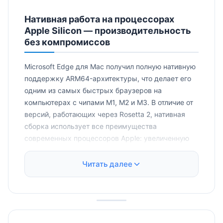
Нативная работа на процессорах
Apple Silicon — производительность
без компромиссов
Microsoft Edge для Mac получил полную нативную
поддержку ARM64-архитектуры, что делает его
одним из самых быстрых браузеров на
компьютерах с чипами M1, M2 и M3. В отличие от
версий, работающих через Rosetta 2, нативная
сборка использует все преимущества
современных процессоров Apple: увеличенную
скорость выполнения JavaScript, аппаратное
ускорение видео и улучшенное
Читать далее
энергопотребление. Тесты показывают, что Edge
на MacBook Pro 14″ (M3 Pro) загружает страницы
на 15-20% быстрее по сравнению с версией для
Intel и потребляет на 30% меньше энергии при
воспроизведении 4K-видео на YouTube.