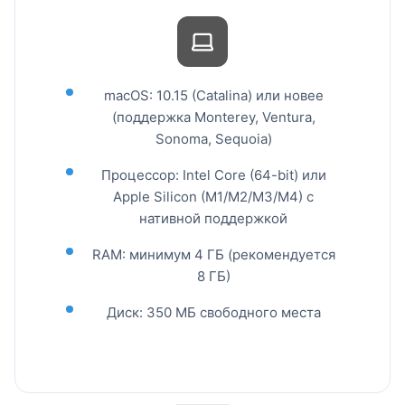
начиная с версии 10.15 Catalina, что позволяет
использовать его даже на относительно старых
компьютерах. При этом функциональность
остаётся идентичной: все возможности
macOS: 10.15 (Catalina) или новее
синхронизации, расширения и настройки
(поддержка Monterey, Ventura,
доступны независимо от архитектуры
Sonoma, Sequoia)
процессора.
Процессор: Intel Core (64-bit) или
Бесшовная синхронизация между
Apple Silicon (M1/M2/M3/M4) с
Mac, iPhone, iPad и Windows-
нативной поддержкой
устройствами
RAM: минимум 4 ГБ (рекомендуется
8 ГБ)
Edge для macOS интегрируется в экосистему
Microsoft, обеспечивая синхронизацию вкладок,
Диск: 350 МБ свободного места
паролей, закладок и истории между всеми
вашими устройствами. После входа в учётную
запись Microsoft вы получаете доступ к функции
«Continue on PC/Mac», которая позволяет