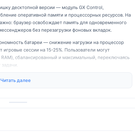
фишку десктопной версии — модуль GX Control,
бление оперативной памяти и процессорных ресурсов. На
важно: браузер освобождает память для одновременного
мессенджеров без перезагрузки фоновых вкладок.
ономность батареи — снижение нагрузки на процессор
т игровые сессии на 15-25%. Пользователи могут
Б RAM), сбалансированный и максимальный, переключаясь
 задачи.
орые агрессивно кешируют данные, Opera GX автоматически
Читать далее
ении заданного лимита памяти, сохраняя их состояние
обенно полезно при переключении между гайдами на
Button для мобильного гейминга
рованного мобильного трафика — можно установить